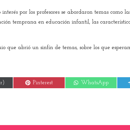
interés por los profesores se abordaron temas como la
ión temprana en educación infantil, las característica
o que abrió un sinfín de temas, sobre los que espera
r
Compartir
Compartir
r)
Pinterest
WhatsApp
en
en