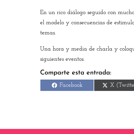
En un rico diálogo seguido con mucho 
el modelo y consecuencias de estimulac
temas.
Una hora y media de charla y coloqui
siguientes eventos.
Comparte esta entrada:
Compartir
Comparti
Facebook
X (Twitte
en
en