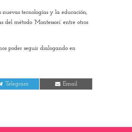
s nuevas tecnologías y la educación,
s del método ‘Montessori’ entre otros
mos poder seguir dialogando en
Compartir
Compartir
Telegram
Email
en
en