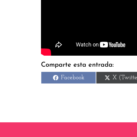
Comparte esta entrada:
Compartir
Comparti
Facebook
X (Twitte
en
en