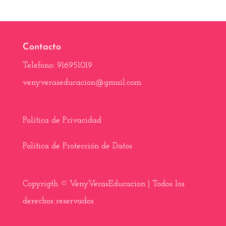
e
w
t
t
e
i
b
i
e
s
g
l
o
t
r
A
r
o
t
e
p
a
k
e
s
p
m
Contacto
r
t
)
Telefono: 916951019
venyveraseducacion@gmail.com
Política de Privacidad
Política de Protección de Datos
Copyrigth © VenyVerasEducacion | Todos los
derechos reservados