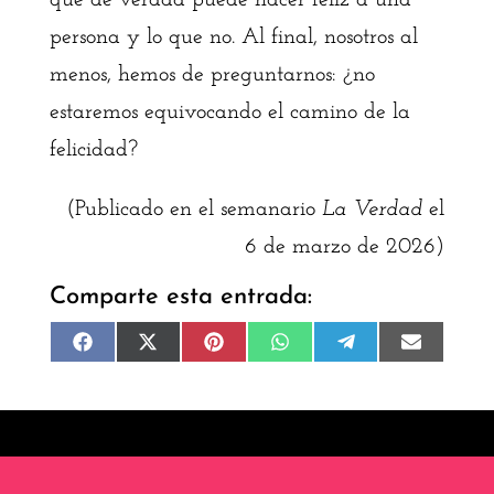
que de verdad puede hacer feliz a una
persona y lo que no. Al final, nosotros al
menos, hemos de preguntarnos: ¿no
estaremos equivocando el camino de la
felicidad?
(Publicado en el semanario
La Verdad
el
6 de marzo de 2026)
Comparte esta entrada:
Compartir
Compartir
Compartir
Compartir
Compartir
Compart
F
X
P
W
T
E
en
en
en
en
en
en
a
(
i
h
e
m
c
T
n
a
l
a
e
w
t
t
e
i
b
i
e
s
g
l
o
t
r
A
r
o
t
e
p
a