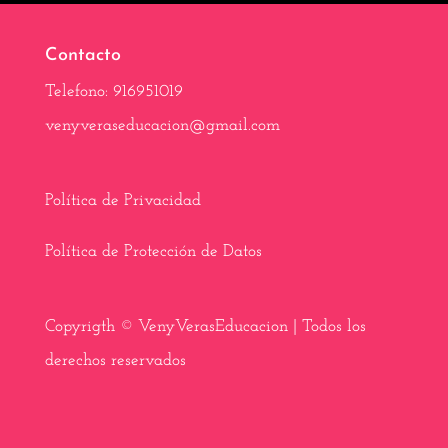
o
t
r
A
r
o
t
e
p
a
k
e
s
p
m
Contacto
r
t
)
Telefono: 916951019
venyveraseducacion@gmail.com
Política de Privacidad
Política de Protección de Datos
Copyrigth © VenyVerasEducacion | Todos los
derechos reservados