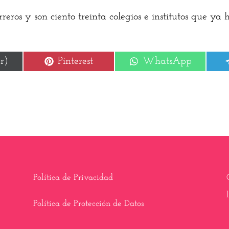
eros y son ciento treinta colegios e institutos que ya 
r
Compartir
Compartir
r)
Pinterest
WhatsApp
en
en
Política de Privacidad
Política de Protección de Datos