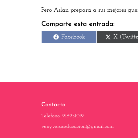
Pero Aslan prepara a sus mejores guerr
Comparte esta entrada:
Compartir
Comparti
Facebook
X (Twitte
en
en
Contacto
Telefono: 916951019
venyveraseducacion@gmail.com