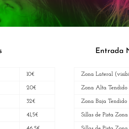
s
Entrada N
10€
Zona Lateral (visib
20€
Zona Alta Tendido
32€
Zona Baja Tendido
41,5€
Sillas de Pista Zona
46,5€
Sillas de Pista Zon