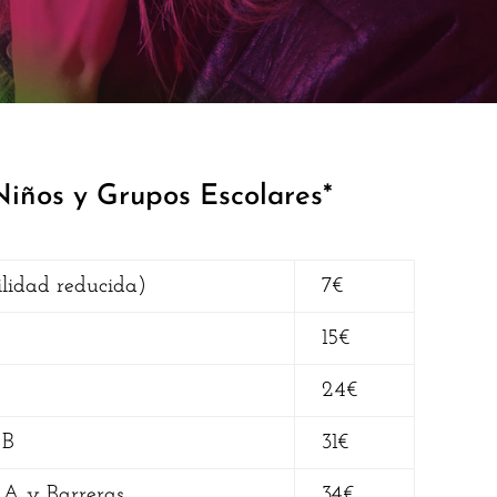
iños y Grupos Escolares*
ilidad reducida)
7€
15€
24€
 B
31€
a A y Barreras
34€