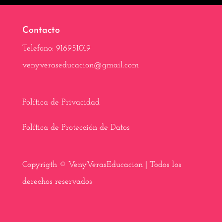
o
t
r
A
r
o
t
e
p
a
k
e
s
p
m
Contacto
r
t
)
Telefono: 916951019
venyveraseducacion@gmail.com
Política de Privacidad
Política de Protección de Datos
Copyrigth © VenyVerasEducacion | Todos los
derechos reservados