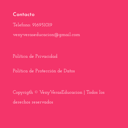
o
t
r
A
r
o
t
e
p
a
k
e
s
p
m
Contacto
r
t
)
Telefono: 916951019
venyveraseducacion@gmail.com
Política de Privacidad
Política de Protección de Datos
Copyrigth © VenyVerasEducacion | Todos los
derechos reservados